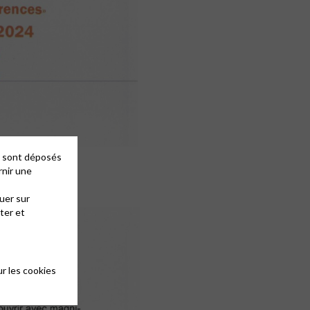
es sont déposés
rnir une
uer sur
ter et
r les cookies